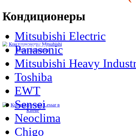
Кондиционеры
Mitsubishi Electric
Panasonic
Mitsubishi Heavy
Mitsubishi Heavy Industr
Toshiba
EWT
Sensei
Lessar
Neoclima
Chigo