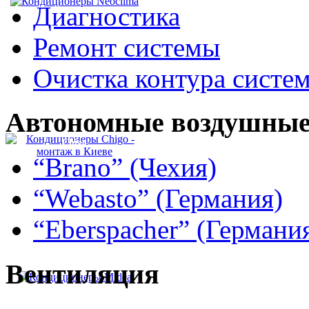
Диагностика
Ремонт системы
Очистка контура систе
Автономные
воздушные
Сhigo
“Brano” (Чехия)
“Webasto” (Германия)
“Eberspacher” (Германи
Вентиляция
Midea