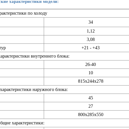
ские характеристики модели:
рактеристики по холоду
34
1,12
3,08
тур
+21 - +43
арактеристики внутреннего блока:
26-40
10
815х244х278
характеристики наружного блока:
45
27
800х285х550
бщие характеристики: