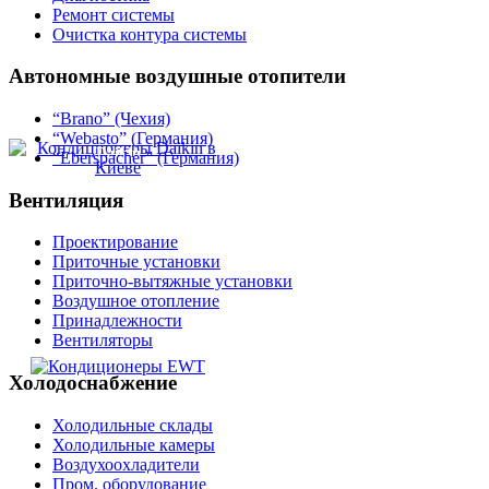
Ремонт системы
Очистка контура системы
Автономные
воздушные отопители
“Brano” (Чехия)
“Webasto” (Германия)
Daikin
“Eberspacher” (Германия)
Вентиляция
Проектирование
Приточные установки
Приточно-вытяжные установки
Воздушное отопление
Принадлежности
Вентиляторы
EWT
Холодоснабжение
Холодильные склады
Холодильные камеры
Воздухоохладители
Пром. оборудование