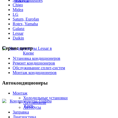
Neoclima
Chigo
Midea
LG
Saturn, Eurofan
Rotex, Yamaha
Galanz
Lessar
Daikin
Сервис
центр
Lessar
Установка кондиционеров
Ремонт кондиционеров
Обслуживание сплит-систем
Монтаж кондиционеров
Автокондиционеры
Монтаж
Холодильные установки
Автомобили
Toshiba
Автобусы
Заправка
Диагностика