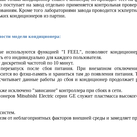
то поступает на завод отдельно применяется контрольная провер
ованиям. Кроме того лабораториями завода проводится эскпертн
ьких кондиционеров из партии.
ости модели кондиционера:
ые используются функцией "I FEEL", позволяют кондиционе
ь его индивидуально для каждого пользователя.
 дискретной частотой по 10 минут.
 перезапуск после сбоя питания. При внезапном отключени
осится во флэш-память и храниться там до появления питания. 
 считывает данные работы до сбоя и кондиционер продолжает 
же исключено "зависание" контроллера при сбоях в сети.
еров Mitsubishi Electric серии GE служит пластмасса высокого
систем.
зм от неблагоприятных факторов внешней среды и замедляет пр