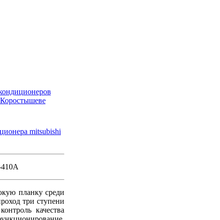
R-410A
сокую планку среди
проход три ступени
контроль качества
 функционирование.