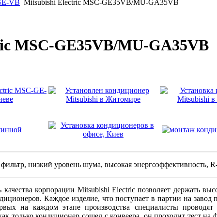
-GE-VB
Mitsubishi Electric MSC-GE35VB/MU-GA35VB
ctric MSC-GE35VB/MU-GA35VB
 фильтр, низкий уровень шума, высокая энергоэффективность, 
 качества корпорации Mitsubishi Electric позволяет держать вы
диционеров. Каждое изделие, что поступает в партии на завод 
ервых на каждом этапе производства специалисты проводят 
как только кондиционер сошел с конвеера, он проходит тест на