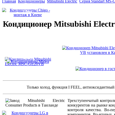
Главная
Кондиционеры
Mitsubishi Electric
Серия Standart MS
Сhigo
Кондиционер Mitsubishi Ele
Midea
Только холод, функция I FEEL, антиоксидантный
Трехступенчатый контроль
конкурентов на рынке кон
контроля качества. Во-п
LG
компонентов. Во-вторых, 