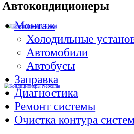
Автокондиционеры
Монтаж
Sensei
Холодильные устано
Автомобили
Автобусы
Заправка
Neoclima
Диагностика
Ремонт системы
Очистка контура систе