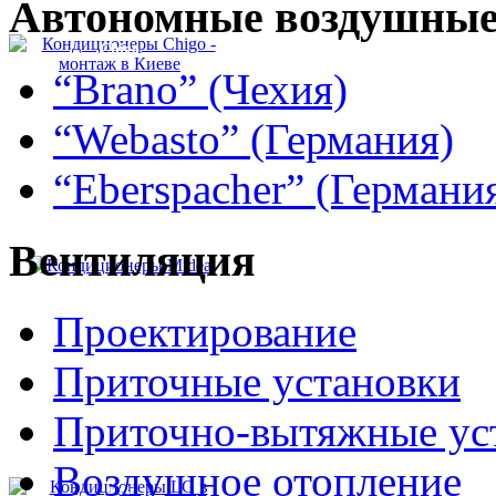
Автономные
воздушные
Сhigo
“Brano” (Чехия)
“Webasto” (Германия)
“Eberspacher” (Германи
Вентиляция
Midea
Проектирование
Приточные установки
Приточно-вытяжные ус
Воздушное отопление
LG