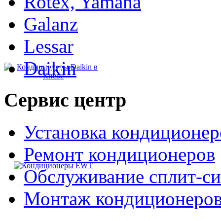
Rotex, Yamaha
Galanz
Lessar
Daikin
Daikin
Сервис
центр
Установка кондиционер
Ремонт кондиционеров
EWT
Обслуживание сплит-си
Монтаж кондиционеро