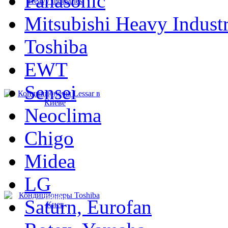
Panasonic
Mitsubishi Heavy Industr
Toshiba
EWT
Sensei
Lessar
Neoclima
Chigo
Midea
LG
Toshiba
Saturn, Eurofan